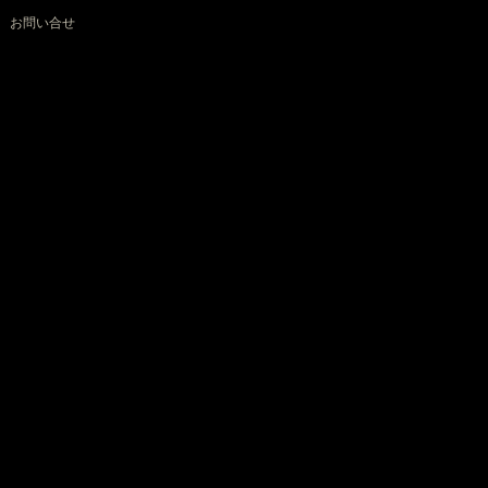
お問い合せ
〒103-0021 東京都中央区日本橋本石町3-3-8 日本橋優和ビル