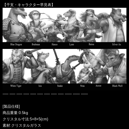
【干支・キャラクター早見表】
----- ----- ----- ----- ----- ----- ----- ----- ----- ------ ------ ------
[製品仕様]
商品重量:0.5kg
クリスタル寸法:5×8×5(cm)
素材:クリスタルガラス