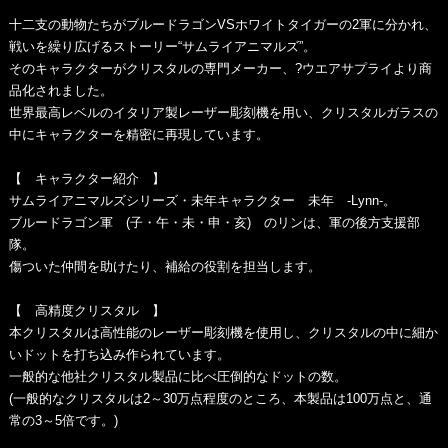
十二支の動物たちがブルードラゴンVSホワイトタイガーの2軍に分かれ、
戦いを繰り広げるストーリー“サムライアニマルズ”。
そのキャラクターがクリスタルの専門メーカー、?ウエアサプライより商
品化されました。
世界最高レベルのイタリア製レーザー彫刻機を用い、クリスタルガラスの
中にキャラクターを精密に再現しています。
【 キャラクター紹介 】
サムライアニマルズシリーズ・未年キャラクター 未年 -Lynn-。
ブルードラゴン軍 (子・午・未・申・亥) のリンは、軍の後方支援部
隊。
傷ついた仲間を助けたり、補給の役割を担当します。
【 高精度クリスタル 】
本クリスタルは高性能のレーザー彫刻機を使用し、クリスタルの中に細か
いドットを打ち込み作られています。
一般的な他社クリスタル製品に比べ圧倒的なドットの数。
(一般的なクリスタルは2～30万点程度のところ、本製品は100万点と、通
常の3～5倍です。)