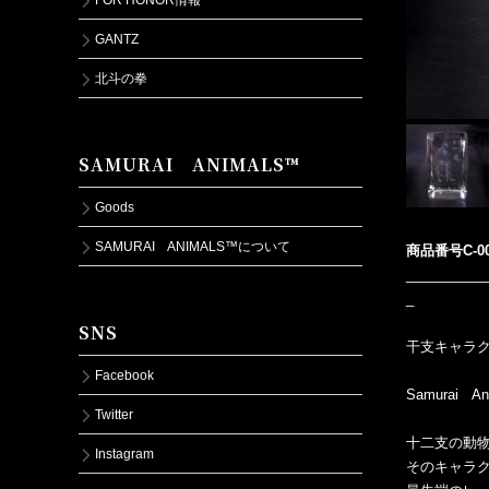
GANTZ
北斗の拳
SAMURAI ANIMALS™
Goods
SAMURAI ANIMALS™について
商品番号C-
__________
_
SNS
干支キャラ
Facebook
Samurai A
Twitter
十二支の動物
Instagram
そのキャラ