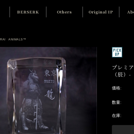
BERSERK
Others
Original IP
Ab
Pre-order
KENSHIN
ご
Brand
RAI ANIMALS™
In Stock
お
永井豪
Accessories
ギ
For Honor
プレミア
Sold Out
会
（辰）-
GANTZ
KE
北斗の拳
Co
価格:
お問
数量:
X(T
在庫:
Fa