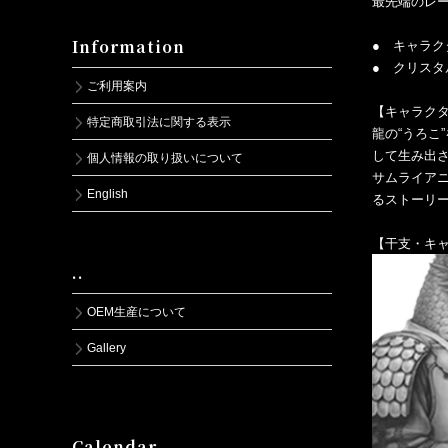
最先端のレ
Information
● キャラ
● クリスタ
ご利用案内
【キャラク
特定商取引法に関する表示
龍の“うろこ
して生み出
個人情報の取り扱いについて
サムライア
English
るストーリ
【干支・キ
..
OEM生産について
Gallery