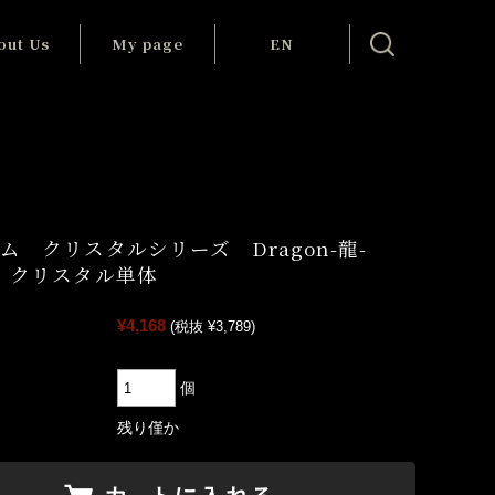
out Us
My page
EN
利用案内
My page
知らせ
Cart
ャラリー
ム クリスタルシリーズ Dragon-龍-
社案内
 クリスタル単体
NSHIN
.,Ltd.
¥4,168
(税抜 ¥3,789)
い合わせ
個
witter)
残り僅か
cebook