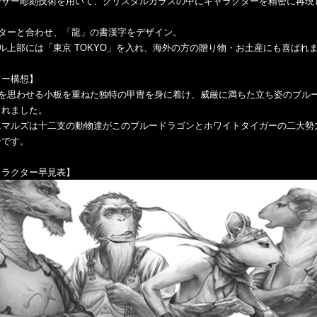
ーザー彫刻技術を用いて、クリスタルガラスの中にキャラクターを精密に再現
クターと合わせ、「龍」の書漢字をデザイン。
ル上部には「東京 TOKYO」を入れ、海外の方の贈り物・お土産にも喜ばれ
ター構想】
”を思わせる小板を重ねた独特の甲冑を身に着け、威厳に満ちた立ち姿のブルー
されました。
ニマルズは十二支の動物達がこのブルードラゴンとホワイトタイガーの二大勢
ーです。
ャラクター早見表】