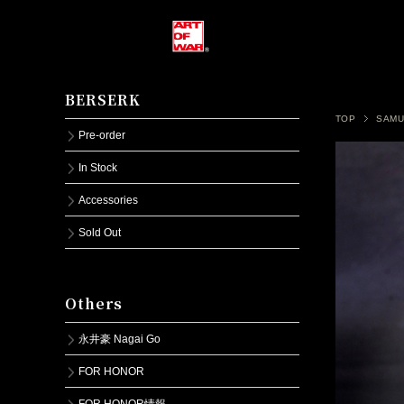
BERSERK
TOP
SAMU
Pre-order
In Stock
Accessories
Sold Out
Others
永井豪 Nagai Go
FOR HONOR
FOR HONOR情報