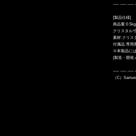
----- ----- ----- 
[製品仕様]
商品重:0.5kg
クリスタル寸法:
素材:クリス
付属品:専用
※本製品に
(製造・開発
----- ----- ----- 
（C）Samurai