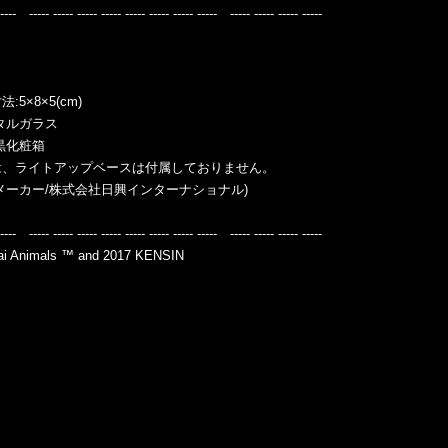
----- ----- ----- ----- ----- ----- ----- ----- ----- ----- ----- ----- -----
5×8×5(cm)
タルガラス
黒化粧箱
は、ライトアップベースは付属しておりません。
メーカー/株式会社日興インターナショナル)
----- ----- ----- ----- ----- ----- ----- ----- ----- ----- ----- ----- -----
 Animals ™ and 2017 KENSIN