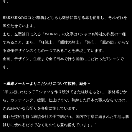
す。
BERSERKのロゴと烙印はどちらも微妙に異なる赤を使用し、それぞれを
際立たせています。
また、左型袖口に入る「WORKS」の文字はTシャツも弊社の作品の一種
であること、また、「狂戦士」「髑髏の騎士」「烙印」「鷹の団」からな
る連作デザインのうちの一つであることを表現しています。
企画、デザイン、生産まで全て日本で行う国産にこだわったTシャツで
す。
－繊維メーカーよりこだわりについて抜粋、紹介－
”半世紀にわたってＴシャツを作り続けてきた経験をもとに、素材選びか
ら、カッティング、縫製、仕上げまで、熟練した日本の職人ならではの、
きめ細やかな心配りを各所に施しています。
優れた技術を持つ紡績会社の手で紡がれ、国内で丁寧に編まれた生地は肌
触りに優れるだけでなく耐久性も兼ね備えています。”