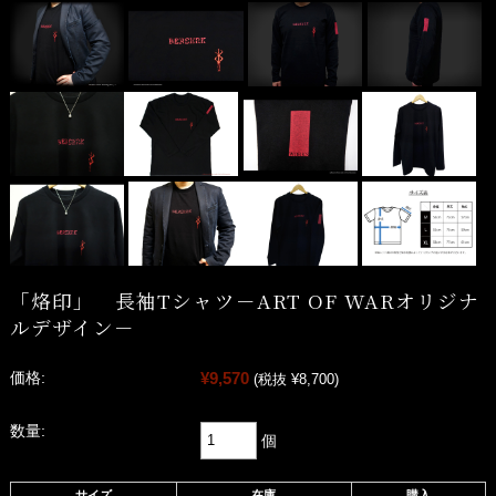
「烙印」 長袖Tシャツ－ART OF WARオリジナ
ルデザイン－
¥9,570
価格:
(税抜 ¥8,700)
数量:
個
サイズ
在庫
購入