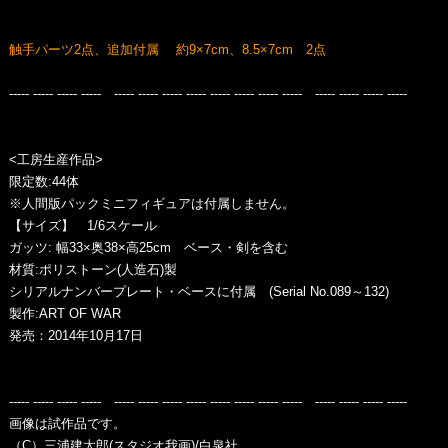
触手パーツ2点、追加付属 約9×7cm、8.5×7cm 2点
----- ----- ----- ----- ----- ----- ----- ----- ----- ----- ----- ----- ----- ----- ----- -----
<工房生産作品>
限定数:44体
※人間版パックミニフィギュアは付属しません。
【サイズ】 1/6スケール
ガッツ: 幅33×奥38×高25cm ベース・剣を含む
材質:ポリストーン(人造石)製
シリアルナンバープレート・ベースに付属 (Serial No.089～132)
製作:ART OF WAR
発売：2014年10月17日
----- ----- ----- ----- ----- ----- ----- ----- ----- ----- ----- ----- ----- ----- ----- -----
画像は試作品です。
（C）三浦建太郎(スタジオ我画)/白泉社