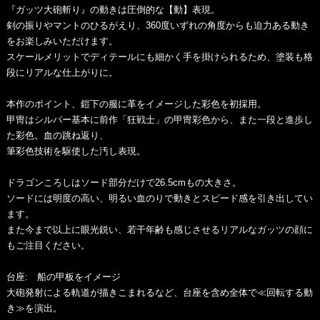
『ガッツ大砲斬り』の動きは圧倒的な【動】表現。
剣の振りやマントのひるがえり、360度いずれの角度からも迫力ある動き
をお楽しみいただけます。
スケールメリットでディテールにも細かく手を掛けられるため、塗装も格
段にリアルな仕上がりに。
本作のポイント、鎧下の服に革をイメージした彩色を初採用。
甲冑はシルバー基本に前作「狂戦士」の甲冑彩色から、また一段と進歩し
た彩色。血の跳ね返り、
筆彩色技術を駆使した汚し表現。
ドラゴンころしはソード部分だけで26.5cmもの大きさ。
ソードには明度の高い、明るい血のりで動きとスピード感を引き出してい
ます。
また今まで以上に眼光鋭い、若干年齢も感じさせるリアルなガッツの顔に
もご注目ください。
台座: 船の甲板をイメージ
大砲発射による軌道が描きこまれるなど、台座を含め全体で≪回転する動
き≫を演出。