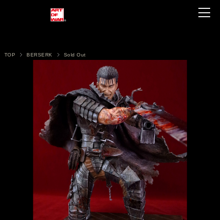
TOP
BERSERK
Sold Out